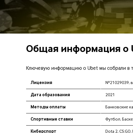
Общая информация о 
Ключевую информацию о Ubet мы собрали в 
Лицензия
№21029039, в
Дата образования
2021
Методы оплаты
Банковские кар
Спортивные ставки
Футбол, Баске
Киберспорт
Dota 2, CS:GO, 