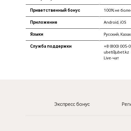
Приветственный бонус
100% не боле
Приложение
Android, iOS
Языки
Русский, Каза
Служба поддержки
+8 (800) 005-
ubet@ubet.kz
Live-чат
Экспресс бонус
Рег