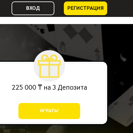
ВХОД
РЕГИСТРАЦИЯ
225 000 ₸ на 3 Депозита
ИГРАТЬ!