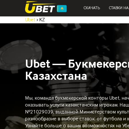
СКАЧАТЬ
СТАВКИ НА
Ubet
›
KZ
Ubet — Букмекерс
Казахстана
Мы, команда букмекерской конторы Ubet, нач
оказывать услуги казахстанским игрокам. На
№21029039, выданной Министерством культу
разнообразие в выборе ставок: от футбола и 
Узнайте больше о ваших возможностях на Убе